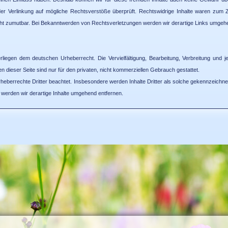
 der Verlinkung auf mögliche Rechtsverstöße überprüft. Rechtswidrige Inhalte waren zum Z
nicht zumutbar. Bei Bekanntwerden von Rechtsverletzungen werden wir derartige Links umgeh
terliegen dem deutschen Urheberrecht. Die Vervielfältigung, Bearbeitung, Verbreitung u
n dieser Seite sind nur für den privaten, nicht kommerziellen Gebrauch gestattet.
 Urheberrechte Dritter beachtet. Insbesondere werden Inhalte Dritter als solche gekennzeich
erden wir derartige Inhalte umgehend entfernen.