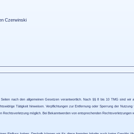
een Czerwinski
Seiten nach den allgemeinen Gesetzen verantwortlich. Nach §§ 8 bis 10 TMG sind wir als 
tswidrige Tätigkeit hinweisen.
Verpflichtungen zur Entfernung oder Sperrung der Nutzung 
eten Rechtsverletzung möglich. Bei Bekanntwerden von entsprechenden Rechtsverletzungen w
einen Einfluss haben. Deshalb können wir für diese fremden Inhalte auch keine Gewähr übern