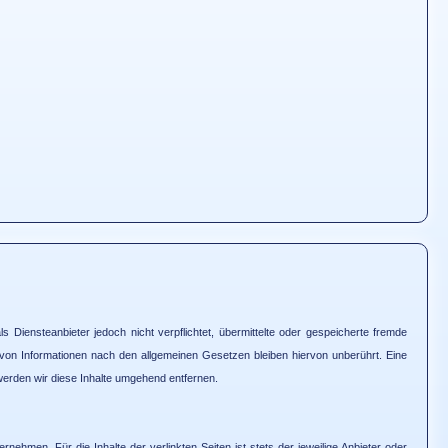
Diensteanbieter jedoch nicht verpflichtet, übermittelte oder gespeicherte fremde
von Informationen nach den allgemeinen Gesetzen bleiben hiervon unberührt. Eine
erden wir diese Inhalte umgehend entfernen.
ehmen. Für die Inhalte der verlinkten Seiten ist stets der jeweilige Anbieter oder